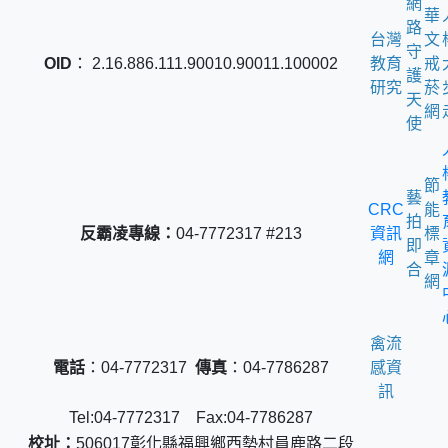
網
華
路
台灣
文
守
OID
： 2.16.886.111.90010.90011.100002
教育
戒
護
研究
菸
天
網
使
節
藝
CRC
能
拍
反霸凌專線：
04-7772317 #213
資訊
標
即
網
章
合
網
禽流
電話
：04-7772317
傳真
：04-7786287
感資
訊
Tel:04-7772317 Fax:04-7786287
校址：
506017彰化縣福興鄉西勢村員鹿路二段