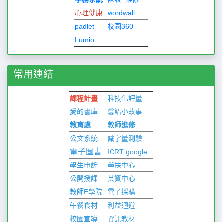
心理健康
wordwall
padlet
校園360
Lumio
常用連結
課程計畫
科技化評量
愛的書庫
馨語小故事
教育處
教師進修
公文系統
識字量測驗
電子圖書
ICRT
google
學生申訴
學扶中心
公開授課
英資中心
教師E學院
電子採購
午餐食材
利益迴避
校園宣導
資訊教材