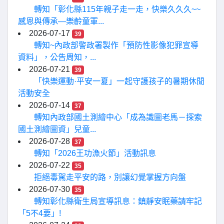
轉知「彰化縣115年親子走一走，快樂久久久~~
感恩與傳承—樂齡童軍...
2026-07-17
39
轉知~內政部警政署製作「預防性影像犯罪宣導
資料」，公告周知，...
2026-07-21
39
「快樂運動·平安一夏」一起守護孩子的暑期休閒
活動安全
2026-07-14
37
轉知內政部國土測繪中心「成為識圖老馬－探索
國土測繪圖資」兒童...
2026-07-28
37
轉知「2026王功漁火節」活動訊息
2026-07-22
35
拒絕毒駕走平安的路，別讓幻覺掌握方向盤
2026-07-30
35
轉知彰化縣衛生局宣導訊息：鎮靜安眠藥請牢記
「5不4要」!