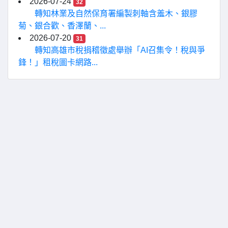
2026-07-24
32
轉知林業及自然保育署編製刺軸含羞木、銀膠
菊、銀合歡、香澤蘭、...
2026-07-20
31
轉知高雄市稅捐稽徵處舉辦「AI召集令！稅與爭
鋒！」租稅圖卡網路...