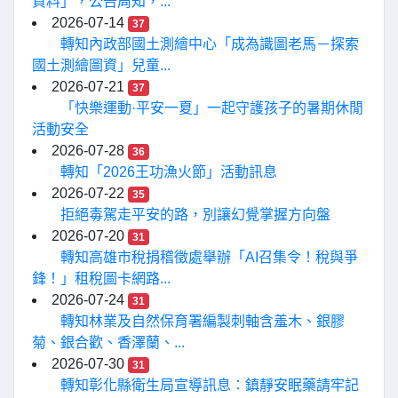
資料」，公告周知，...
2026-07-14
37
轉知內政部國土測繪中心「成為識圖老馬－探索
國土測繪圖資」兒童...
2026-07-21
37
「快樂運動·平安一夏」一起守護孩子的暑期休閒
活動安全
2026-07-28
36
轉知「2026王功漁火節」活動訊息
2026-07-22
35
拒絕毒駕走平安的路，別讓幻覺掌握方向盤
2026-07-20
31
轉知高雄市稅捐稽徵處舉辦「AI召集令！稅與爭
鋒！」租稅圖卡網路...
2026-07-24
31
轉知林業及自然保育署編製刺軸含羞木、銀膠
菊、銀合歡、香澤蘭、...
2026-07-30
31
轉知彰化縣衛生局宣導訊息：鎮靜安眠藥請牢記