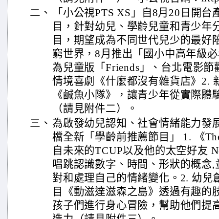
二、
「小公視PTS XS」自8月20日開
目，針對幼兒、學齡兒童和青少年
目，期望成為不同世代兒少的最好
窮世界，8月推出「國小中高年級必看
為兒童版「Friends」、台北電影
情境喜劇《什麼都沒有雜貨店》2.
《鹹魚小隊》，讓青少年從實際體
（請見附件二）。
三、
為啟發幼兒認知、社會情緒能力發
檔全新「學齡前推薦節目」 1. 《The
自未來的TCUP以及他的太空好友 No
唱跳認識數字、時間、形狀的概念,
對和處理自己的情緒變化。2. 幼
目《動滋達滋森之島》透過有趣的
孩子們進行身心冒險，幫助他們提