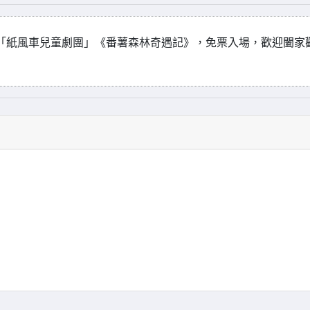
演出「紙風車兒童劇團」《番薯森林奇遇記》，免票入場，歡迎闔家