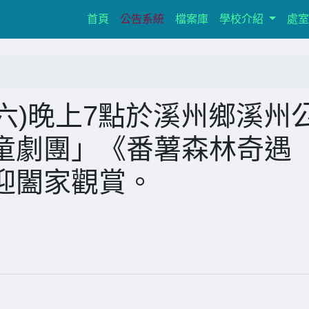
(current)
首頁
公告系統
檔案庫
學校介紹
處
期六)晚上7點於溪州鄉溪州
童劇團」《番薯森林奇遇
迎闔家觀賞。