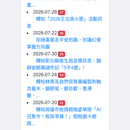
童...
2026-07-28
37
轉知「2026王功漁火節」活動訊
息
2026-07-22
36
拒絕毒駕走平安的路，別讓幻覺
掌握方向盤
2026-07-30
35
轉知彰化縣衛生局宣導訊息：鎮
靜安眠藥請牢記「5不4要」!
2026-07-24
34
轉知林業及自然保育署編製刺軸
含羞木、銀膠菊、銀合歡、香澤
蘭、...
2026-07-20
31
轉知高雄市稅捐稽徵處舉辦「AI
召集令！稅與爭鋒！」租稅圖卡網
路...