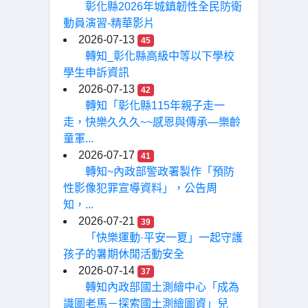
彰化縣2026年城鎮韌性全民防衛
動員演習-精華影片
2026-07-13
45
轉知_彰化縣高級中等以下學校
學生申訴資訊
2026-07-13
42
轉知「彰化縣115年親子走一
走，快樂久久久~~感恩與傳承—樂齡
童軍...
2026-07-17
41
轉知~內政部警政署製作「預防
性影像犯罪宣導資料」，公告周
知，...
2026-07-21
39
「快樂運動·平安一夏」一起守護
孩子的暑期休閒活動安全
2026-07-14
37
轉知內政部國土測繪中心「成為
識圖老馬－探索國土測繪圖資」兒