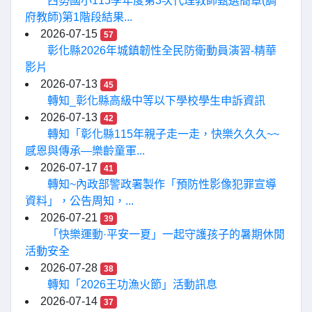
西勢國小115學年度第3次代理教師甄選簡章(調
府教師)第1階段結果...
2026-07-15
57
彰化縣2026年城鎮韌性全民防衛動員演習-精華
影片
2026-07-13
45
轉知_彰化縣高級中等以下學校學生申訴資訊
2026-07-13
42
轉知「彰化縣115年親子走一走，快樂久久久~~
感恩與傳承—樂齡童軍...
2026-07-17
41
轉知~內政部警政署製作「預防性影像犯罪宣導
資料」，公告周知，...
2026-07-21
39
「快樂運動·平安一夏」一起守護孩子的暑期休閒
活動安全
2026-07-28
38
轉知「2026王功漁火節」活動訊息
2026-07-14
37