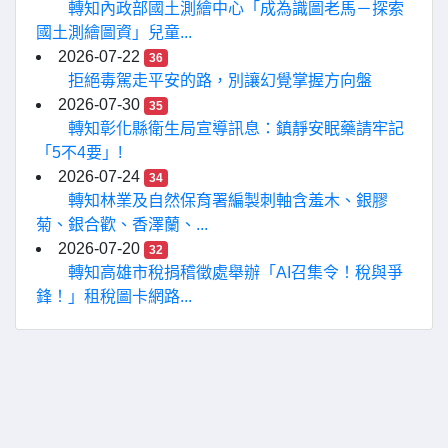
轉知內政部國土測繪中心「成為識圖老馬－探索
國土測繪圖資」兒童...
2026-07-22
36
拒絕毒駕走平安的路，別讓幻覺掌握方向盤
2026-07-30
35
轉知彰化縣衛生局宣導訊息：鎮靜安眠藥請牢記
「5不4要」!
2026-07-24
34
轉知林業及自然保育署編製刺軸含羞木、銀膠
菊、銀合歡、香澤蘭、...
2026-07-20
32
轉知高雄市稅捐稽徵處舉辦「AI召集令！稅與爭
鋒！」租稅圖卡網路...