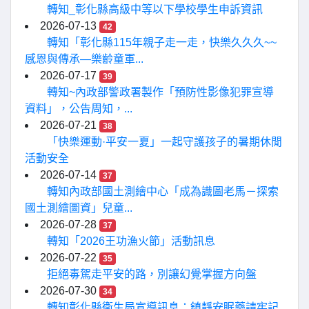
轉知_彰化縣高級中等以下學校學生申訴資訊
2026-07-13
42
轉知「彰化縣115年親子走一走，快樂久久久~~
感恩與傳承—樂齡童軍...
2026-07-17
39
轉知~內政部警政署製作「預防性影像犯罪宣導
資料」，公告周知，...
2026-07-21
38
「快樂運動·平安一夏」一起守護孩子的暑期休閒
活動安全
2026-07-14
37
轉知內政部國土測繪中心「成為識圖老馬－探索
國土測繪圖資」兒童...
2026-07-28
37
轉知「2026王功漁火節」活動訊息
2026-07-22
35
拒絕毒駕走平安的路，別讓幻覺掌握方向盤
2026-07-30
34
轉知彰化縣衛生局宣導訊息：鎮靜安眠藥請牢記