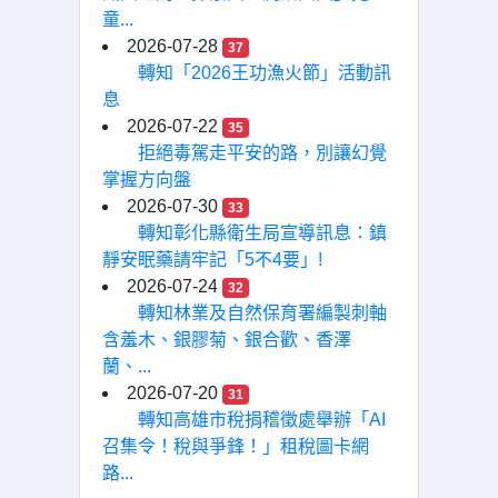
童...
2026-07-28
37
轉知「2026王功漁火節」活動訊
息
2026-07-22
35
拒絕毒駕走平安的路，別讓幻覺
掌握方向盤
2026-07-30
33
轉知彰化縣衛生局宣導訊息：鎮
靜安眠藥請牢記「5不4要」!
2026-07-24
32
轉知林業及自然保育署編製刺軸
含羞木、銀膠菊、銀合歡、香澤
蘭、...
2026-07-20
31
轉知高雄市稅捐稽徵處舉辦「AI
召集令！稅與爭鋒！」租稅圖卡網
路...