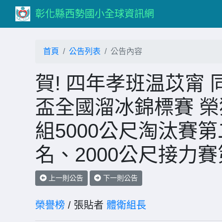
彰化縣西勢國小全球資訊網
首頁
公告列表
公告內容
賀! 四年孝班温苡甯 
盃全國溜冰錦標賽 榮
組5000公尺淘汰賽第
名、2000公尺接力
上一則公告
下一則公告
榮譽榜
/ 張貼者
體衛組長