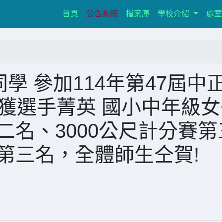
(current)
首頁
公告系統
檔案庫
學校介紹
處
同學 參加114年第47屆中
獲選手菁英 國小中年級女
二名、3000公尺計分賽第
賽第三名，全體師生仝賀!