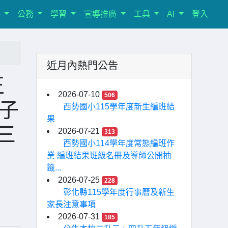
室
公務
學習
宣導推廣
工具
AI
登入
近月內熱門公告
正
2026-07-10
506
子
西勢國小115學年度新生編班結
果
三
2026-07-21
313
西勢國小114學年度常態編班作
業 編班結果班級名冊及導師公開抽
籤...
2026-07-25
228
彰化縣115學年度行事曆及新生
家長注意事項
2026-07-31
185