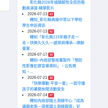
彰化縣2026年城鎮韌性全民防衛
動員演習-精華影片
2026-07-13
43
轉知_彰化縣高級中等以下學校
學生申訴資訊
2026-07-13
42
轉知「彰化縣115年親子走一
走，快樂久久久~~感恩與傳承—樂齡
童軍...
2026-07-17
39
轉知~內政部警政署製作「預防
性影像犯罪宣導資料」，公告周
知，...
2026-07-21
38
「快樂運動·平安一夏」一起守護
孩子的暑期休閒活動安全
2026-07-14
37
轉知內政部國土測繪中心「成為
識圖老馬－探索國土測繪圖資」兒