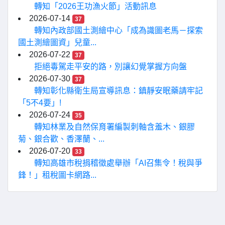
轉知「2026王功漁火節」活動訊息
2026-07-14
37
轉知內政部國土測繪中心「成為識圖老馬－探索
國土測繪圖資」兒童...
2026-07-22
37
拒絕毒駕走平安的路，別讓幻覺掌握方向盤
2026-07-30
37
轉知彰化縣衛生局宣導訊息：鎮靜安眠藥請牢記
「5不4要」!
2026-07-24
35
轉知林業及自然保育署編製刺軸含羞木、銀膠
菊、銀合歡、香澤蘭、...
2026-07-20
33
轉知高雄市稅捐稽徵處舉辦「AI召集令！稅與爭
鋒！」租稅圖卡網路...