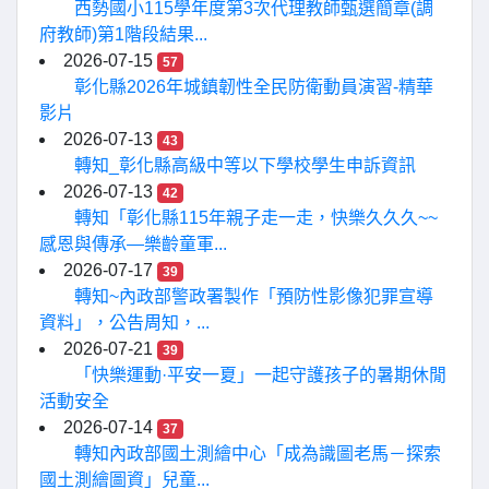
西勢國小115學年度第3次代理教師甄選簡章(調
府教師)第1階段結果...
2026-07-15
57
彰化縣2026年城鎮韌性全民防衛動員演習-精華
影片
2026-07-13
43
轉知_彰化縣高級中等以下學校學生申訴資訊
2026-07-13
42
轉知「彰化縣115年親子走一走，快樂久久久~~
感恩與傳承—樂齡童軍...
2026-07-17
39
轉知~內政部警政署製作「預防性影像犯罪宣導
資料」，公告周知，...
2026-07-21
39
「快樂運動·平安一夏」一起守護孩子的暑期休閒
活動安全
2026-07-14
37
轉知內政部國土測繪中心「成為識圖老馬－探索
國土測繪圖資」兒童...