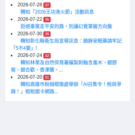
2026-07-28
37
轉知「2026王功漁火節」活動訊息
2026-07-22
35
拒絕毒駕走平安的路，別讓幻覺掌握方向盤
2026-07-30
35
轉知彰化縣衛生局宣導訊息：鎮靜安眠藥請牢記
「5不4要」!
2026-07-24
32
轉知林業及自然保育署編製刺軸含羞木、銀膠
菊、銀合歡、香澤蘭、...
2026-07-20
31
轉知高雄市稅捐稽徵處舉辦「AI召集令！稅與爭
鋒！」租稅圖卡網路...