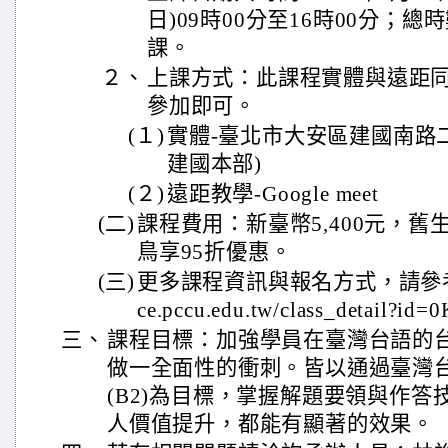
日)09時00分至16時00分；總
課。
２、
上課方式：此課程實體與遠距
參加即可。
(１)
實體-臺北市大安區建國南路二
建國本部)
(２)
遠距教學-Google meet
(二)
課程費用：新臺幣5,400元，舊
鳥享95折優惠。
(三)
更多課程資訊與報名方式，請參考連結網
ce.pccu.edu.tw/class_detail?i
三、
課程目標：加強學員在臺灣台語的
做一全面性的衝刺。皆以通過臺灣
(B2)為目標，掌握解題要領與作
人價值提升，都能有顯著的效果。