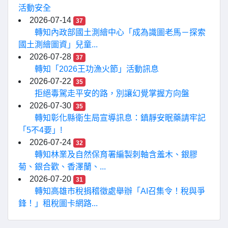
活動安全
2026-07-14
37
轉知內政部國土測繪中心「成為識圖老馬－探索
國土測繪圖資」兒童...
2026-07-28
37
轉知「2026王功漁火節」活動訊息
2026-07-22
35
拒絕毒駕走平安的路，別讓幻覺掌握方向盤
2026-07-30
35
轉知彰化縣衛生局宣導訊息：鎮靜安眠藥請牢記
「5不4要」!
2026-07-24
32
轉知林業及自然保育署編製刺軸含羞木、銀膠
菊、銀合歡、香澤蘭、...
2026-07-20
31
轉知高雄市稅捐稽徵處舉辦「AI召集令！稅與爭
鋒！」租稅圖卡網路...