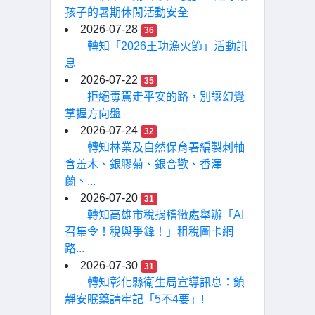
孩子的暑期休閒活動安全
2026-07-28
36
轉知「2026王功漁火節」活動訊
息
2026-07-22
35
拒絕毒駕走平安的路，別讓幻覺
掌握方向盤
2026-07-24
32
轉知林業及自然保育署編製刺軸
含羞木、銀膠菊、銀合歡、香澤
蘭、...
2026-07-20
31
轉知高雄市稅捐稽徵處舉辦「AI
召集令！稅與爭鋒！」租稅圖卡網
路...
2026-07-30
31
轉知彰化縣衛生局宣導訊息：鎮
靜安眠藥請牢記「5不4要」!