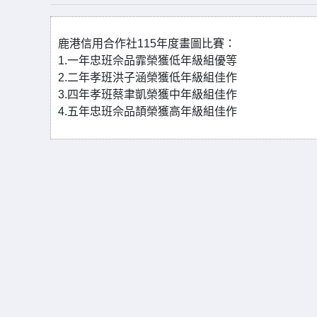
鹿港信用合作社115年度畫圖比賽：
1.一年忠班佘品霏榮獲低年級組優等
2.二年孝班洪子涵榮獲低年級組佳作
3.四年孝班蔡聿凱榮獲中年級組佳作
4.五年忠班佘品頡榮獲高年級組佳作