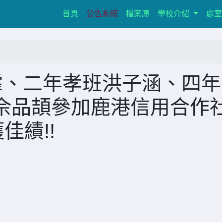
(current)
首頁
公告系統
檔案庫
學校介紹
處
霏、二年孝班洪子涵、四年
佘品頡參加鹿港信用合作
佳績!!