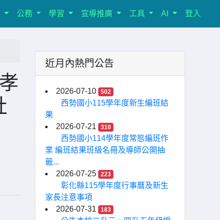
室
公務
學習
宣導推廣
工具
AI
登入
近月內熱門公告
孝
2026-07-10
502
社
西勢國小115學年度新生編班結
果
2026-07-21
310
西勢國小114學年度常態編班作
業 編班結果班級名冊及導師公開抽
籤...
2026-07-25
223
彰化縣115學年度行事曆及新生
家長注意事項
2026-07-31
183