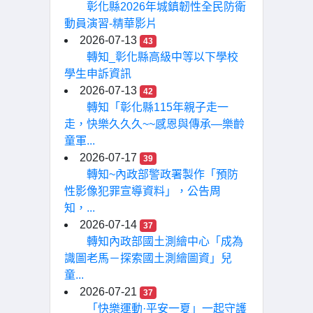
彰化縣2026年城鎮韌性全民防衛
動員演習-精華影片
2026-07-13
43
轉知_彰化縣高級中等以下學校
學生申訴資訊
2026-07-13
42
轉知「彰化縣115年親子走一
走，快樂久久久~~感恩與傳承—樂齡
童軍...
2026-07-17
39
轉知~內政部警政署製作「預防
性影像犯罪宣導資料」，公告周
知，...
2026-07-14
37
轉知內政部國土測繪中心「成為
識圖老馬－探索國土測繪圖資」兒
童...
2026-07-21
37
「快樂運動·平安一夏」一起守護