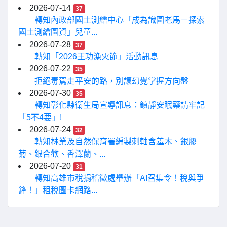
2026-07-14
37
轉知內政部國土測繪中心「成為識圖老馬－探索
國土測繪圖資」兒童...
2026-07-28
37
轉知「2026王功漁火節」活動訊息
2026-07-22
35
拒絕毒駕走平安的路，別讓幻覺掌握方向盤
2026-07-30
35
轉知彰化縣衛生局宣導訊息：鎮靜安眠藥請牢記
「5不4要」!
2026-07-24
32
轉知林業及自然保育署編製刺軸含羞木、銀膠
菊、銀合歡、香澤蘭、...
2026-07-20
31
轉知高雄市稅捐稽徵處舉辦「AI召集令！稅與爭
鋒！」租稅圖卡網路...