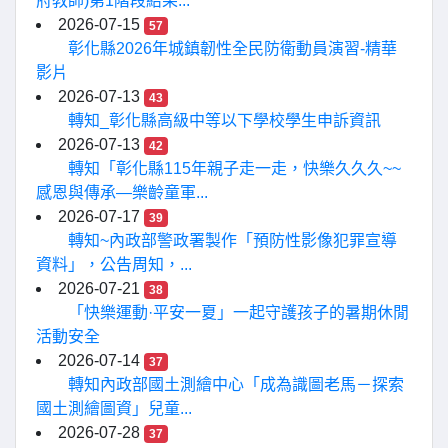
府教師)第1階段結果...
2026-07-15
57
彰化縣2026年城鎮韌性全民防衛動員演習-精華
影片
2026-07-13
43
轉知_彰化縣高級中等以下學校學生申訴資訊
2026-07-13
42
轉知「彰化縣115年親子走一走，快樂久久久~~
感恩與傳承—樂齡童軍...
2026-07-17
39
轉知~內政部警政署製作「預防性影像犯罪宣導
資料」，公告周知，...
2026-07-21
38
「快樂運動·平安一夏」一起守護孩子的暑期休閒
活動安全
2026-07-14
37
轉知內政部國土測繪中心「成為識圖老馬－探索
國土測繪圖資」兒童...
2026-07-28
37