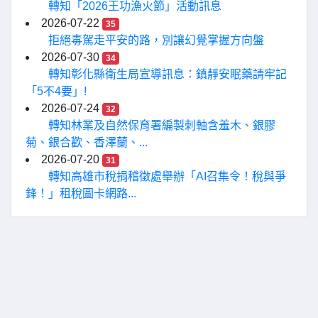
轉知「2026王功漁火節」活動訊息
2026-07-22
35
拒絕毒駕走平安的路，別讓幻覺掌握方向盤
2026-07-30
34
轉知彰化縣衛生局宣導訊息：鎮靜安眠藥請牢記
「5不4要」!
2026-07-24
32
轉知林業及自然保育署編製刺軸含羞木、銀膠
菊、銀合歡、香澤蘭、...
2026-07-20
31
轉知高雄市稅捐稽徵處舉辦「AI召集令！稅與爭
鋒！」租稅圖卡網路...