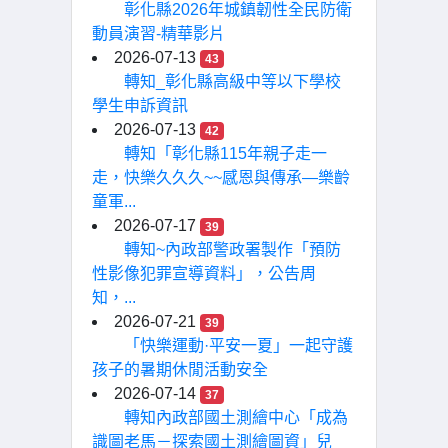
彰化縣2026年城鎮韌性全民防衛
動員演習-精華影片
2026-07-13
43
轉知_彰化縣高級中等以下學校
學生申訴資訊
2026-07-13
42
轉知「彰化縣115年親子走一
走，快樂久久久~~感恩與傳承—樂齡
童軍...
2026-07-17
39
轉知~內政部警政署製作「預防
性影像犯罪宣導資料」，公告周
知，...
2026-07-21
39
「快樂運動·平安一夏」一起守護
孩子的暑期休閒活動安全
2026-07-14
37
轉知內政部國土測繪中心「成為
識圖老馬－探索國土測繪圖資」兒