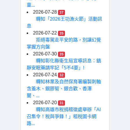
童...
2026-07-28
37
轉知「2026王功漁火節」活動訊
息
2026-07-22
35
拒絕毒駕走平安的路，別讓幻覺
掌握方向盤
2026-07-30
35
轉知彰化縣衛生局宣導訊息：鎮
靜安眠藥請牢記「5不4要」!
2026-07-24
32
轉知林業及自然保育署編製刺軸
含羞木、銀膠菊、銀合歡、香澤
蘭、...
2026-07-20
31
轉知高雄市稅捐稽徵處舉辦「AI
召集令！稅與爭鋒！」租稅圖卡網
路...