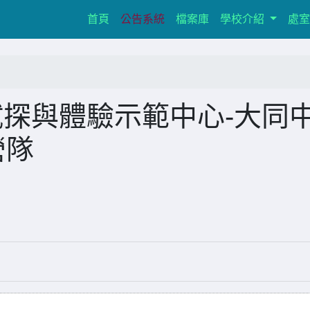
(current)
首頁
公告系統
檔案庫
學校介紹
處
試探與體驗示範中心-大同
營隊