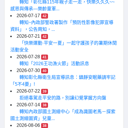
轉知「彰化縣115年親子走一走，快樂久久久~~
感恩與傳承—樂齡童軍...
2026-07-17
42
轉知~內政部警政署製作「預防性影像犯罪宣導
資料」，公告周知，...
2026-07-21
42
「快樂運動·平安一夏」一起守護孩子的暑期休閒
活動安全
2026-07-28
41
轉知「2026王功漁火節」活動訊息
2026-07-30
40
轉知彰化縣衛生局宣導訊息：鎮靜安眠藥請牢記
「5不4要」!
2026-07-22
39
拒絕毒駕走平安的路，別讓幻覺掌握方向盤
2026-07-14
38
轉知內政部國土測繪中心「成為識圖老馬－探索
國土測繪圖資」兒童...
2026-08-06
38