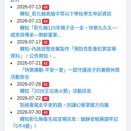
2026-07-13
46
轉知_彰化縣高級中等以下學校學生申訴資訊
2026-07-13
44
轉知「彰化縣115年親子走一走，快樂久久久~~
感恩與傳承—樂齡童軍...
2026-07-17
42
轉知~內政部警政署製作「預防性影像犯罪宣導
資料」，公告周知，...
2026-07-21
42
「快樂運動·平安一夏」一起守護孩子的暑期休閒
活動安全
2026-07-28
41
轉知「2026王功漁火節」活動訊息
2026-07-22
40
拒絕毒駕走平安的路，別讓幻覺掌握方向盤
2026-07-30
40
轉知彰化縣衛生局宣導訊息：鎮靜安眠藥請牢記
「5不4要」!