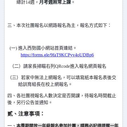
總計14週，
月考週照常上課
。
三、本次社團報名以網路報名為主，報名方式如下：
(
一) 進入西勢國小網站首頁連結。
https://forms.gle/9faT9KCPyv4oUDBp6
（二）請家長掃瞄右列QRcode進入報名網頁報名
（三）若家中無法上網報名，可以填寫紙本報名表後交
給訓育組長在校上網報名。
四、各社團視報名人數決定是否開課，待報名時間截止
後，另行公告並通知。
貳、注意事項：
本學期開放一年級報名參加社團，請務必記得提醒一年
一、