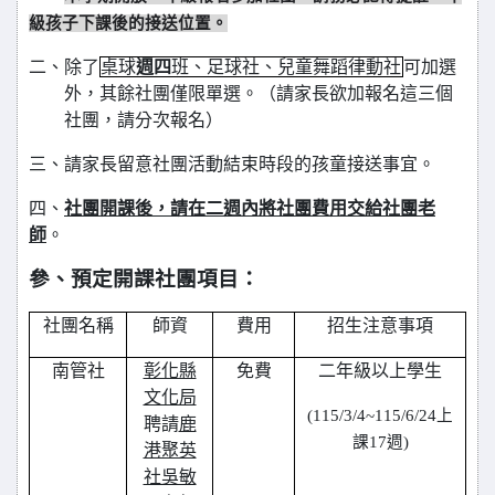
級孩子下課後的接送位置。
二、除了
桌球
週四
班、足球社、兒童舞蹈律動社
可加選
外，其餘社團僅限單選。（請家長欲加報名這三個
社團，請分次報名）
三、請家長留意社團活動結束時段的孩童接送事宜。
四、
社團開課後，請在二週內將社團費用交給社團老
師
。
參、預定開課社團項目：
社團名稱
師資
費用
招生注意事項
南管社
彰化縣
免費
二年級以上學生
文化局
(115/3/4~115/6/24
上
聘請
鹿
課17週)
港聚英
社吳敏