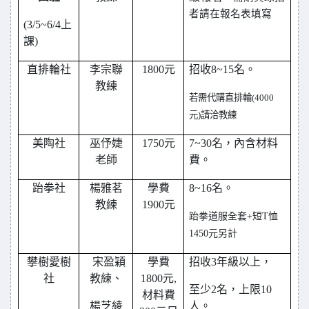
者請在報名表填寫
(3/5~6/4
上
課)
直排輪社
李宗聯
1800
元
招收8~15名。
教練
若需代購直排輪(4000
元)請洽教練
美陶社
巫伃婕
1750
元
7~30
名，內含材料
老師
費。
跆拳社
楊雅茗
學費
8~16
名。
教練
1900元
跆拳道服全套+短T恤
1450元另計
攀樹愛樹
宋盈穎
學費
招收3年級以上，
社
教練、
1800元,
至少2名，上限10
材料費
楊芝綾
人。