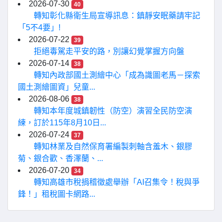
2026-07-30
40
轉知彰化縣衛生局宣導訊息：鎮靜安眠藥請牢記
「5不4要」!
2026-07-22
39
拒絕毒駕走平安的路，別讓幻覺掌握方向盤
2026-07-14
38
轉知內政部國土測繪中心「成為識圖老馬－探索
國土測繪圖資」兒童...
2026-08-06
38
轉知本年度城鎮韌性（防空）演習全民防空演
練，訂於115年8月10日...
2026-07-24
37
轉知林業及自然保育署編製刺軸含羞木、銀膠
菊、銀合歡、香澤蘭、...
2026-07-20
34
轉知高雄市稅捐稽徵處舉辦「AI召集令！稅與爭
鋒！」租稅圖卡網路...