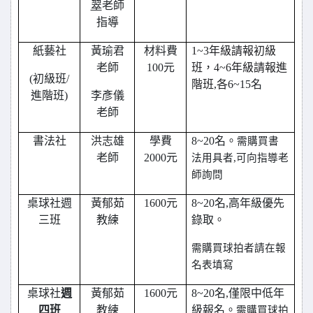
翠
老師
指導
紙藝社
黃瑜君
材料費
1~3
年級請報初級
老師
100元
班，4~6年級請報進
(
初級班/
階班,各
6~15
名
進階班)
李彥儀
老師
書法社
洪志雄
學費
8~20
名。
需購買書
老師
2000元
法用具者,可向指導老
師詢問
桌球社週
黃郁茹
1600
元
8~20
名,高年級優先
三班
教練
錄取。
需購買球拍者請在報
名表填寫
桌球社
週
黃郁茹
1600
元
8~20
名,僅限中低年
四班
教練
級報名。
需購買球拍