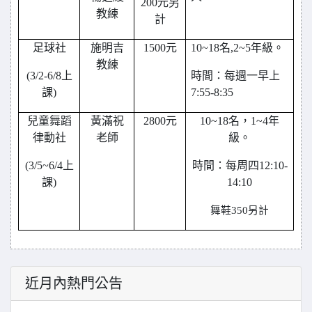
200元另
教練
計
足球社
施明吉
1500
元
10~18
名,2~5年級。
教練
(3/2-6/8
上
時間：每週一早上
課)
7:55-8:35
兒童舞蹈
黃滿祝
2800
元
10~18
名，1~4年
律動社
老師
級。
(3/5~6/4
上
時間：每周四12:10-
課)
14:10
舞鞋350另計
近月內熱門公告