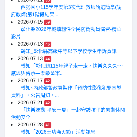
85
西勢國小115學年度第3次代理教師甄選簡章(調
府教師)第1階段結果...
2026-07-15
59
彰化縣2026年城鎮韌性全民防衛動員演習-精華
影片
2026-07-13
46
轉知_彰化縣高級中等以下學校學生申訴資訊
2026-07-13
44
轉知「彰化縣115年親子走一走，快樂久久久~~
感恩與傳承—樂齡童軍...
2026-07-17
42
轉知~內政部警政署製作「預防性影像犯罪宣導
資料」，公告周知，...
2026-07-21
42
「快樂運動·平安一夏」一起守護孩子的暑期休閒
活動安全
2026-07-28
41
轉知「2026王功漁火節」活動訊息