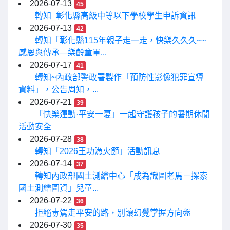
2026-07-13
45
轉知_彰化縣高級中等以下學校學生申訴資訊
2026-07-13
42
轉知「彰化縣115年親子走一走，快樂久久久~~
感恩與傳承—樂齡童軍...
2026-07-17
41
轉知~內政部警政署製作「預防性影像犯罪宣導
資料」，公告周知，...
2026-07-21
39
「快樂運動·平安一夏」一起守護孩子的暑期休閒
活動安全
2026-07-28
38
轉知「2026王功漁火節」活動訊息
2026-07-14
37
轉知內政部國土測繪中心「成為識圖老馬－探索
國土測繪圖資」兒童...
2026-07-22
36
拒絕毒駕走平安的路，別讓幻覺掌握方向盤
2026-07-30
35