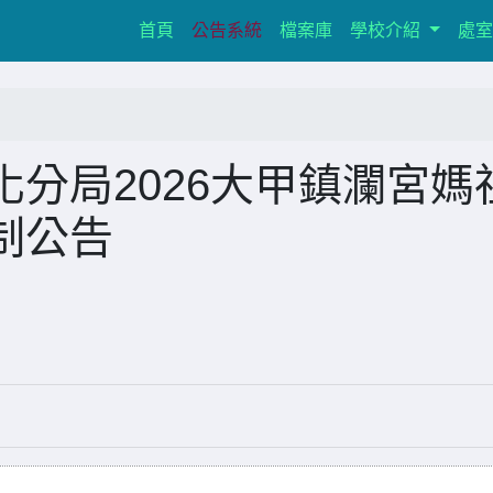
(current)
首頁
公告系統
檔案庫
學校介紹
處
分局2026大甲鎮瀾宮媽
制公告