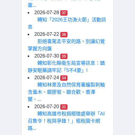
童...
2026-07-28
37
轉知「2026王功漁火節」活動訊
息
2026-07-22
36
拒絕毒駕走平安的路，別讓幻覺
掌握方向盤
2026-07-30
35
轉知彰化縣衛生局宣導訊息：鎮
靜安眠藥請牢記「5不4要」!
2026-07-24
34
轉知林業及自然保育署編製刺軸
含羞木、銀膠菊、銀合歡、香澤
蘭、...
2026-07-20
31
轉知高雄市稅捐稽徵處舉辦「AI
召集令！稅與爭鋒！」租稅圖卡網
路...