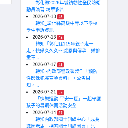
彰化縣2026年城鎮韌性全民防衛
動員演習-精華影片
2026-07-13
45
轉知_彰化縣高級中等以下學校
學生申訴資訊
2026-07-13
42
轉知「彰化縣115年親子走一
走，快樂久久久~~感恩與傳承—樂齡
童軍...
2026-07-17
41
轉知~內政部警政署製作「預防
性影像犯罪宣導資料」，公告周
知，...
2026-07-21
39
「快樂運動·平安一夏」一起守護
孩子的暑期休閒活動安全
2026-07-14
37
轉知內政部國土測繪中心「成為
識圖老馬－探索國土測繪圖資」兒