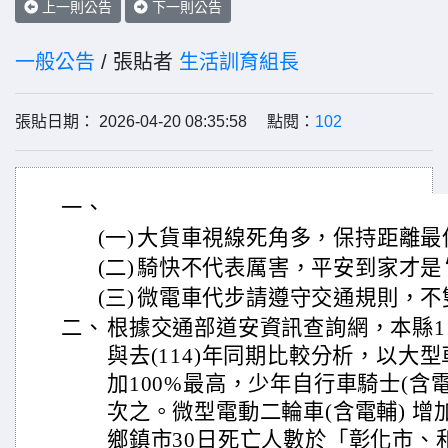
上一則公告
下一則公告
一般公告
/ 張貼者
生活訓育組長
張貼日期： 2026-04-20 08:35:58 點閱：
102
一、
(一)
大貨車視線死角多，保持距離最
(二)
騎快不代表厲害，平安到家才是
(三)
微電車代步請遵守交通規則，不
二、
根據交通部道安資訊查詢網，本縣1
與去(114)年同期比較分析，以大
加100%最高，少年自行車騎士(含電自
次之。微型電動二輪車(含電輔) 增加
鄉鎮市30日死亡人數於「彰化市、