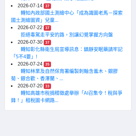
2026-07-14
37
轉知內政部國土測繪中心「成為識圖老馬－探索
國土測繪圖資」兒童...
2026-07-22
37
拒絕毒駕走平安的路，別讓幻覺掌握方向盤
2026-07-30
37
轉知彰化縣衛生局宣導訊息：鎮靜安眠藥請牢記
「5不4要」!
2026-07-24
35
轉知林業及自然保育署編製刺軸含羞木、銀膠
菊、銀合歡、香澤蘭、...
2026-07-20
33
轉知高雄市稅捐稽徵處舉辦「AI召集令！稅與爭
鋒！」租稅圖卡網路...