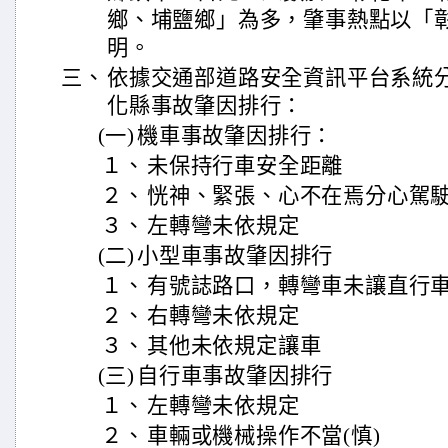
鄉、埔鹽鄉」為多，肇事熱點以「
明。
三、
依據交通部道路安全資訊平台系統分
化縣事故肇因排行：
(一)
機車事故肇因排行：
１、
未保持行車安全距離
２、
恍神、緊張、心不在焉分心駕
３、
左轉彎未依規定
(二)
小型車事故肇因排行
１、
有號誌路口，轉彎車未讓直行
２、
右轉彎未依規定
３、
其他未依規定讓車
(三)
自行車事故肇因排行
１、
左轉彎未依規定
２、
車輛或機械操作不當(慎)