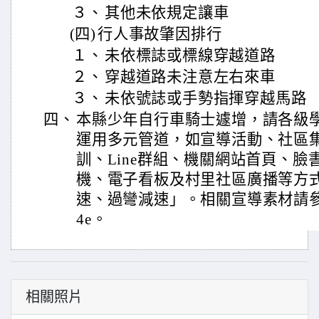
３、
其他未依規定讓車
(四)
行人事故肇因排行
１、
未依標誌或標線穿越道路
２、
穿越道路未注意左右來車
３、
未依號誌或手勢指揮穿越馬路
四、
本縣少年自行車騎士遽增，請各級
運用多元管道，如宣導活動、社區集
訓、Line群組、機關網站首頁、
機、電子看板及村里社區廣播等方
速、過彎減速」。相關宣導素材請參閱：http
4e。
相關照片