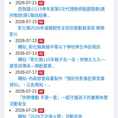
2026-07-21
82
西勢國小115學年度第3次代理教師甄選簡章(調
府教師)第1階段結果...
2026-07-15
58
彰化縣2026年城鎮韌性全民防衛動員演習-精華
影片
2026-07-13
45
轉知_彰化縣高級中等以下學校學生申訴資訊
2026-07-13
43
轉知「彰化縣115年親子走一走，快樂久久久~~
感恩與傳承—樂齡童軍...
2026-07-17
41
轉知~內政部警政署製作「預防性影像犯罪宣導
資料」，公告周知，...
2026-07-21
40
「快樂運動·平安一夏」一起守護孩子的暑期休閒
活動安全
2026-07-28
40
轉知「2026王功漁火節」活動訊息