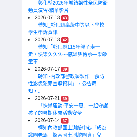
彰化縣2026年城鎮韌性全民防衛
動員演習-精華影片
2026-07-13
43
轉知_彰化縣高級中等以下學校
學生申訴資訊
2026-07-13
42
轉知「彰化縣115年親子走一
走，快樂久久久~~感恩與傳承—樂齡
童軍...
2026-07-17
39
轉知~內政部警政署製作「預防
性影像犯罪宣導資料」，公告周
知，...
2026-07-21
39
「快樂運動·平安一夏」一起守護
孩子的暑期休閒活動安全
2026-07-14
37
轉知內政部國土測繪中心「成為
識圖老馬－探索國土測繪圖資」兒