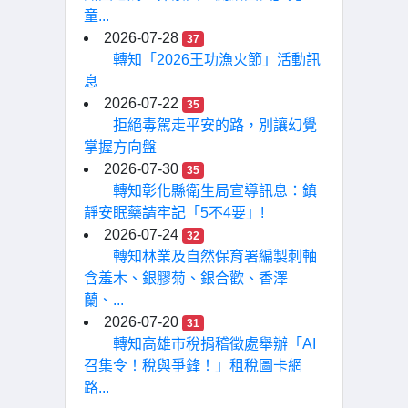
童...
2026-07-28
37
轉知「2026王功漁火節」活動訊
息
2026-07-22
35
拒絕毒駕走平安的路，別讓幻覺
掌握方向盤
2026-07-30
35
轉知彰化縣衛生局宣導訊息：鎮
靜安眠藥請牢記「5不4要」!
2026-07-24
32
轉知林業及自然保育署編製刺軸
含羞木、銀膠菊、銀合歡、香澤
蘭、...
2026-07-20
31
轉知高雄市稅捐稽徵處舉辦「AI
召集令！稅與爭鋒！」租稅圖卡網
路...