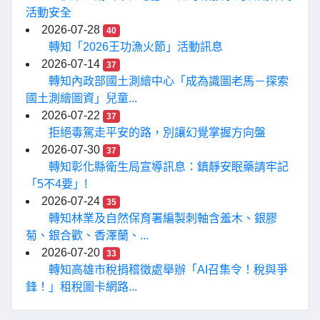
活動安全
2026-07-28
40
轉知「2026王功漁火節」活動訊息
2026-07-14
37
轉知內政部國土測繪中心「成為識圖老馬－探索
國土測繪圖資」兒童...
2026-07-22
37
拒絕毒駕走平安的路，別讓幻覺掌握方向盤
2026-07-30
37
轉知彰化縣衛生局宣導訊息：鎮靜安眠藥請牢記
「5不4要」!
2026-07-24
35
轉知林業及自然保育署編製刺軸含羞木、銀膠
菊、銀合歡、香澤蘭、...
2026-07-20
33
轉知高雄市稅捐稽徵處舉辦「AI召集令！稅與爭
鋒！」租稅圖卡網路...