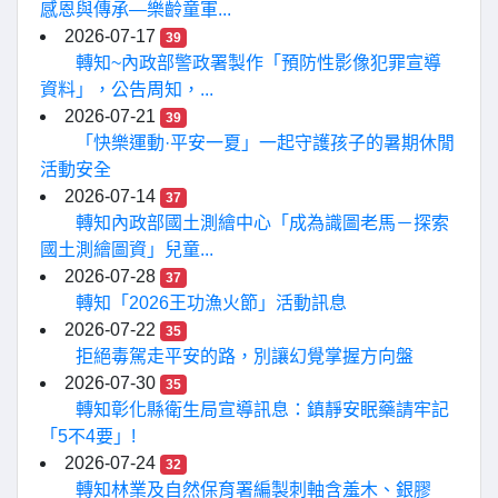
感恩與傳承—樂齡童軍...
2026-07-17
39
轉知~內政部警政署製作「預防性影像犯罪宣導
資料」，公告周知，...
2026-07-21
39
「快樂運動·平安一夏」一起守護孩子的暑期休閒
活動安全
2026-07-14
37
轉知內政部國土測繪中心「成為識圖老馬－探索
國土測繪圖資」兒童...
2026-07-28
37
轉知「2026王功漁火節」活動訊息
2026-07-22
35
拒絕毒駕走平安的路，別讓幻覺掌握方向盤
2026-07-30
35
轉知彰化縣衛生局宣導訊息：鎮靜安眠藥請牢記
「5不4要」!
2026-07-24
32
轉知林業及自然保育署編製刺軸含羞木、銀膠