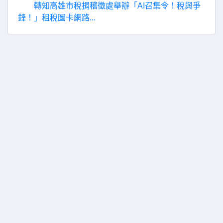
轉知高雄市稅捐稽徵處舉辦「AI召集令！稅與爭
鋒！」租稅圖卡網路...