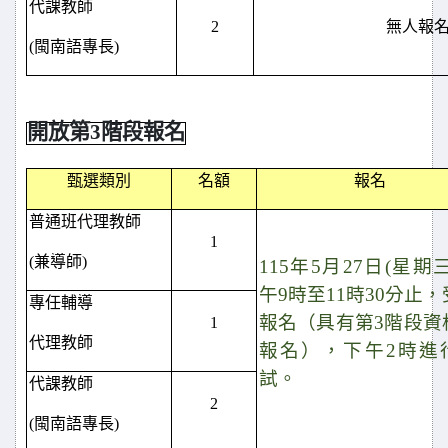
代課教師
2
無人報
(
閩南語專長)
開放第3階段報名
甄選類別
名額
報名
普通班代理教師
1
(
兼導師)
115
年5月27日(星期
午9時至11時30分止
專任輔導
報名（具有第3階段資
1
代理教師
報名），下午2時進
試。
代課教師
2
(
閩南語專長)