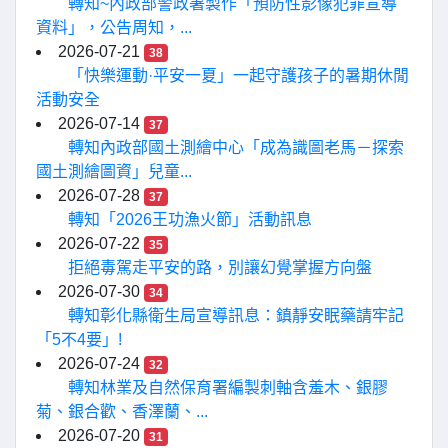
轉知~內政部警政署製作「預防性影像犯罪宣導
資料」，公告周知，...
2026-07-21
38
「快樂運動·平安一夏」一起守護孩子的暑期休閒
活動安全
2026-07-14
37
轉知內政部國土測繪中心「成為識圖老馬－探索
國土測繪圖資」兒童...
2026-07-28
37
轉知「2026王功漁火節」活動訊息
2026-07-22
35
拒絕毒駕走平安的路，別讓幻覺掌握方向盤
2026-07-30
34
轉知彰化縣衛生局宣導訊息：鎮靜安眠藥請牢記
「5不4要」!
2026-07-24
32
轉知林業及自然保育署編製刺軸含羞木、銀膠
菊、銀合歡、香澤蘭、...
2026-07-20
31