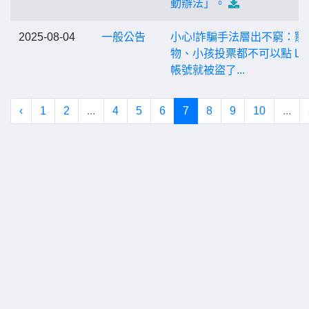
動辦法」。
2025-08-04
一般公告
小心!詐騙手法層出不窮：寵
物、小孩投票都不可以點 LI
帳號就被盜了...
‹
1
2
...
4
5
6
7
8
9
10
...