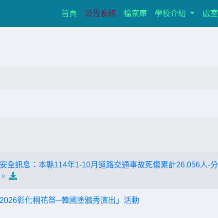
(current)
首頁
公告系統
檔案庫
學校介紹
處
全訊息：本縣114年1-10月道路交通事故死傷累計26,056人
。
2026彰化桐花祭─韓國塗鴉秀演出」活動