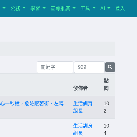
室
公務
學習
宣導推廣
工具
AI
登入
點
發佈者
閱
-分心一秒鐘，危險跟著衝，左轉
生活訓育
10
組長
2
生活訓育
10
組長
4