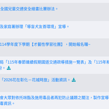
車全國兒童交通安全繪畫比賽辦法。
及家庭署辦理「導盲犬友善環境」宣導。
114學年度下學期【才藝性學習社團】，開始報名囉~
局「115年春節連續假期國道交通疏導措施一覽表」及「115
份。
「2026花在彰化－花城時旅」活動資訊。
會大眾對依托咪酯及施用毒品者再犯防止議題之關注，製作宣導影
毒資訊。