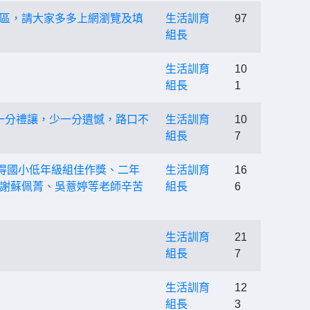
區，請大家多多上網瀏覽及填
生活訓育
97
組長
生活訓育
10
組長
1
-多一分禮讓，少一分遺憾，路口不
生活訓育
10
組長
7
得國小低年級組佳作獎、二年
生活訓育
16
謝蘇佩菁、吳薏婷等老師辛苦
組長
6
生活訓育
21
組長
7
生活訓育
12
組長
3