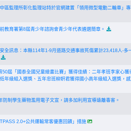
中區監理所彰化監理站特於官網建置「領用微型電動二輪車」專
前教育署第8屆青少年諮詢會青少年代表遴選簡章。
全訊息：本縣114年1-9月道路交通事故死傷累計23,418人
第50屆「國泰全國兒童繪畫比賽」獲得佳績：二年孝班李家心獲
低年級組入選獎、五年忠班柳姸君獲得國小高年級組入選獎，感
4年防制學生藥物濫用電子文宣，請多加利用宣導遠離毒害。
PASS 2.0+公共運輸常客優惠回饋」措施